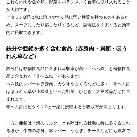
これらの肉や魚介類、野菜をバランスよく食事に取り入れること
が大切です。
ビタミンB群は水に溶けやすく熱に弱い性質を持つものもあるた
め、スープにしたり蒸したりするなど、調理法を工夫すると効率
的に摂取できます。
鉄分や亜鉛を多く含む食品（赤身肉・貝類・ほう
れん草など）
鉄分には動物性食品に含まれ吸収率が高い「ヘム鉄」と植物性食
品に含まれる「非ヘム鉄」があります。
ヘム鉄はレバーや赤身肉、カツオやまぐろなどに多く、非ヘム鉄
はほうれん草や小松菜といった野菜、ひじき、大豆製品などに含
まれます。
非ヘム鉄はビタミンCと一緒に摂取すると吸収率が高まります。
一方、亜鉛は「海のミルク」とも呼ばれる牡蠣に特に多く含まれ
るほか、牛肉の赤身、豚レバー、うなぎ、チーズなどにも豊富で