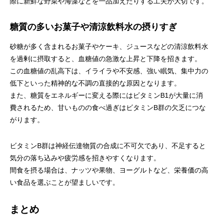
際に新鮮な野菜や海藻などを一品加えたりする工夫が大切です。
糖質の多いお菓子や清涼飲料水の摂りすぎ
砂糖が多く含まれるお菓子やケーキ、ジュースなどの清涼飲料水
を過剰に摂取すると、血糖値の急激な上昇と下降を招きます。
この血糖値の乱高下は、イライラや不安感、強い眠気、集中力の
低下といった精神的な不調の直接的な原因となります。
また、糖質をエネルギーに変える際にはビタミンB1が大量に消
費されるため、甘いものの食べ過ぎはビタミンB群の欠乏につな
がります。
ビタミンB群は神経伝達物質の合成に不可欠であり、不足すると
気分の落ち込みや疲労感を招きやすくなります。
間食を摂る場合は、ナッツや果物、ヨーグルトなど、栄養価の高
い食品を選ぶことが望ましいです。
まとめ