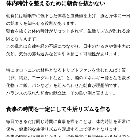
体内時計を整えるために朝食を抜かない
朝食には睡眠中に低下した体温と血糖値を上げ、脳と身体に一日
の始まりを知らせる役割があります。
朝食を抜くと体内時計がリセットされず、生活リズムが乱れる原
因となりえます。
この乱れは自律神経の不調につながり、日中のだるさや集中力の
欠如、気分の落ち込みなどを引き起こす可能性があります。
特にセロトニンの材料となるトリプトファンを含むたんぱく質
（卵、納豆、ヨーグルトなど）と、脳のエネルギー源となる炭水
化物（ご飯、パンなど）を組み合わせた朝食が理想的です。
バランスの取れた和食の献立は、その良い例と言えます。
食事の時間を一定にして生活リズムを作る
毎日できるだけ同じ時間に食事を摂ることは、体内時計を正常に
保ち、健康的な生活リズムを形成する上で基本となります。
食事の時間が不規則になると、消化器官に負担がかかるだけでな