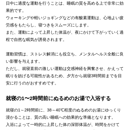
日中に適度な運動を行うことは、睡眠の質を高める上で非常に効
果的です。
ウォーキングや軽いジョギングなどの有酸素運動は、心地よい疲
労感をもたらし、寝つきをスムーズにします。
また、運動によって上昇した体温が、夜にかけて下がっていく過
程で自然な眠気が誘発されます。
運動習慣は、ストレス解消にも役立ち、メンタルヘルス全般に良
い影響を与えます。
ただし、就寝直前の激しい運動は交感神経を興奮させ、かえって
眠りを妨げる可能性があるため、夕方から就寝3時間前までを目
安に行うのがおすすめです。
就寝の1〜2時間前にぬるめのお湯で入浴する
就寝の1～2時間前に、38～40℃程度のぬるめのお湯にゆっくり
浸かることは、質の高い睡眠への効果的な準備となります。
入浴によって一時的に上昇した体の深部体温が、時間をかけて