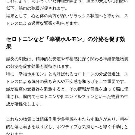
これにより、高ぶっていた神経が鎮まり、血圧の安定や心拍数の
低下、筋肉の弛緩が促されます。
結果として、心と体の両方が深いリラックス状態へと導かれ、ス
トレスによる過度な緊張が和らぎます。
セロトニンなど「幸福ホルモン」の分泌を促す効
果
鍼灸の刺激は、精神的な安定や幸福感に深く関わる神経伝達物質
の分泌を促す効果も期待されます。
特に「幸福ホルモン」とも呼ばれるセロトニンの分泌促進は、ス
トレスによる気分の落ち込みや不安感を和らげる上で重要です。
鍼が皮膚の受容器を刺激すると、その情報が脊髄を通って脳に伝
達され、脳内でセロトニンやβ-エンドルフィンといった物質の生
成が活性化します。
これらの物質には鎮痛作用や多幸感をもたらす働きがあり、精神
的な落ち着きを取り戻し、ポジティブな気持ちへと導く手助けと
なります。