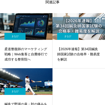
関連記事
まなび
まなび
柔道整復師のマーケティング
【2026年速報】第34回鍼灸
戦略｜Web集客と自費移行で
師国家試験の合格率・難易度
成功する整骨院へ
を解説
まなび
鍼灸で野球の肩・肘の痛みを