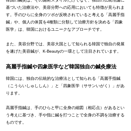
韓国の鍼灸は、その施術スタイルだけでなく、独自の伝統理論に
基づいた治療法や、美容分野への応用においても特徴が見られま
す。手のひらに全身のツボが反映されていると考える「高麗手指
鍼」や、個人の体質を4種類に分類して治療方針を決める「四象
医学」は、韓国におけるユニークなアプローチです。
また、美容分野では、美容大国として知られる韓国で独自の発展
を遂げた美容鍼が、K-Beautyの一環として注目されています。
高麗手指鍼や四象医学など韓国独自の鍼灸療法
韓国には、独自の伝統的な治療法として知られる「高麗手指鍼
（こうらいしゅししん）」と「四象医学（ササンいがく）」があ
ります。
高麗手指鍼は、手のひらと甲に全身の縮図（相応点）があるとい
う考えに基づき、手や指に鍼を打つことで全身の不調を治療する
ものです。