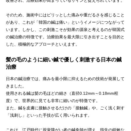
改善され、治療効果が高まっているサインと捉えられています。
そのため、施術中にはピリッとした痛みや重だるさを感じること
があり、これが「韓国の鍼は痛い」というイメージにつながって
います。しかし、この刺激こそが効果の源泉と考えるのが韓国式
の鍼治療の特徴です。治療効果を最大限に引き出すことを目的と
した、積極的なアプローチといえます。
髪の毛のように細い鍼で優しく刺激する日本の鍼
治療
日本の鍼治療では、痛みを最小限に抑えるための技術が発展して
きました。
使用される鍼は髪の毛ほどの細さ（直径0.12mm～0.18mm程
度）で、世界的に見ても非常に細いのが特徴です。
また、鍼を皮膚に接触させるだけの「接触鍼」や、ごく浅く刺す
「浅刺し」といった手技が広く用いられます。
これは、江戸時代に視覚障がい者の鍼灸師が増え、指先の鋭敏な