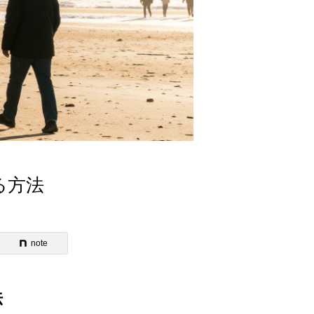
る方法
note
法