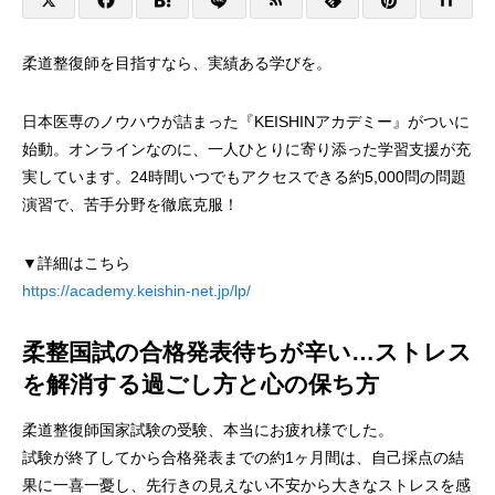
柔道整復師を目指すなら、実績ある学びを。
日本医専のノウハウが詰まった『KEISHINアカデミー』がついに
始動。オンラインなのに、一人ひとりに寄り添った学習支援が充
実しています。24時間いつでもアクセスできる約5,000問の問題
演習で、苦手分野を徹底克服！
▼詳細はこちら
https://academy.keishin-net.jp/lp/
柔整国試の合格発表待ちが辛い…ストレス
を解消する過ごし方と心の保ち方
柔道整復師国家試験の受験、本当にお疲れ様でした。
試験が終了してから合格発表までの約1ヶ月間は、自己採点の結
果に一喜一憂し、先行きの見えない不安から大きなストレスを感