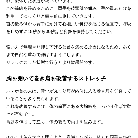
れ、緊張した状態が続いています。
この筋肉を緩めるために、両手を後頭部で組み、手の重みだけを
利用してゆっくりと頭を前に倒していきます。
首の後ろ側から背中にかけて心地よい伸びを感じる位置で、呼吸
を止めずに15秒から30秒ほど姿勢を保持してください。
強い力で無理やり押し下げると首を痛める原因になるため、あく
まで自然な重みで伸ばすようにします。
リラックスした状態で行うとより効果的です。
胸を開いて巻き肩を改善するストレッチ
スマホ首の人は、背中が丸まり肩が内側に入る巻き肩を併発して
いることが多く見られます。
これを改善するには、体の前面にある大胸筋をしっかり伸ばす動
きが有効です。
背筋を伸ばして立ち、体の後ろで両手を組みます。
そのまま胸を大きく開くように意識しながら、組んだ両手を斜め