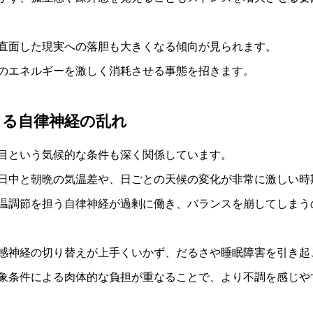
直面した現実への落胆も大きくなる傾向が見られます。
のエネルギーを激しく消耗させる事態を招きます。
よる自律神経の乱れ
目という気候的な条件も深く関係しています。
日中と朝晩の気温差や、日ごとの天候の変化が非常に激しい時
温調節を担う自律神経が過剰に働き、バランスを崩してしまう
感神経の切り替えが上手くいかず、だるさや睡眠障害を引き起
象条件による肉体的な負担が重なることで、より不調を感じや