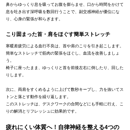
鼻からゆっくり息を吸ってお腹を膨らませ、口から時間をかけて
息を吐き出す深呼吸を数回行うことで、副交感神経が優位にな
り、心身の緊張が和らぎます。
こり固まった首・肩をほぐす簡単ストレッチ
寒暖差疲労による血行不良は、首や肩のこりを引き起こします。
簡単なストレッチで筋肉の緊張をほぐし、血流を改善しましょ
う。
椅子に座ったまま、ゆっくりと首を前後左右に倒したり、回した
りします。
次に、両肩をすくめるように上げて数秒キープし、力を抜いてス
トンと落とす動作を繰り返します。
このストレッチは、デスクワークの合間などにも手軽に行え、こ
りの解消とリフレッシュに効果的です。
疲れにくい体質へ！自律神経を整える4つの