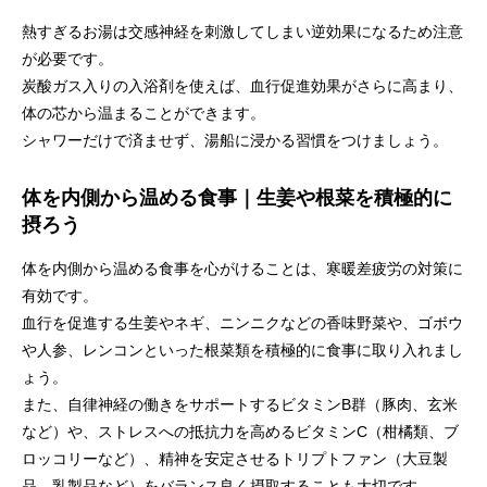
熱すぎるお湯は交感神経を刺激してしまい逆効果になるため注意
が必要です。
炭酸ガス入りの入浴剤を使えば、血行促進効果がさらに高まり、
体の芯から温まることができます。
シャワーだけで済ませず、湯船に浸かる習慣をつけましょう。
体を内側から温める食事｜生姜や根菜を積極的に
摂ろう
体を内側から温める食事を心がけることは、寒暖差疲労の対策に
有効です。
血行を促進する生姜やネギ、ニンニクなどの香味野菜や、ゴボウ
や人参、レンコンといった根菜類を積極的に食事に取り入れまし
ょう。
また、自律神経の働きをサポートするビタミンB群（豚肉、玄米
など）や、ストレスへの抵抗力を高めるビタミンC（柑橘類、ブ
ロッコリーなど）、精神を安定させるトリプトファン（大豆製
品、乳製品など）をバランス良く摂取することも大切です。