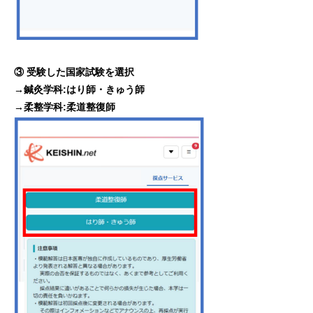
③ 受験した国家試験を選択
→鍼灸学科:はり師・きゅう師
→柔整学科:柔道整復師