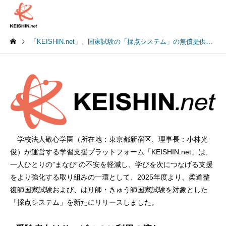
「KEISHIN.net」、国家試験の「採点システム」の無償提供を決定～柔道整復師国家試験およびはり師・きゅう師国家試験後の不安と空白を解消する新たな学び支援～
学校法人敬心学園（所在地：東京都新宿区、理事長：小林光
俊）が運営する学習支援プラットフォーム「KEISHIN.net」は、
一人ひとりの”まなび”の不安を軽減し、学びを次につなげる支援
をより強化する取り組みの一環として、2025年度より、柔道整
復師国家試験および、はり師・きゅう師国家試験を対象とした
「採点システム」を新たにリリースしました。