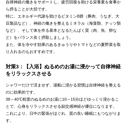
自律神経の働きをサポートし、疲労回復を助ける栄養素を食事か
ら摂ることが大切です。
特に、エネルギー代謝を助けるビタミンB群（豚肉、うなぎ、大
豆製品など）、神経の働きを整えるミネラル（海藻類、ナッツ類
など）、そして体を作る基本となるたんぱく質（肉、魚、卵な
ど）をバランス良く摂取しましょう。
また、体を冷やす効果のあるきゅうりやトマトなどの夏野菜を取
り入れるのもおすすめです。
対策3：【入浴】ぬるめのお湯に浸かって自律神経
をリラックスさせる
シャワーだけで済ませず、湯船に浸かる習慣は自律神経を整える
のに効果的です。
38～40℃程度のぬるめのお湯に10～15分ほどゆっくり浸かるこ
とで、心身をリラックスさせる副交感神経が優位になります。
これにより、日中の緊張がほぐれ、質の良い睡眠にもつながりま
す。