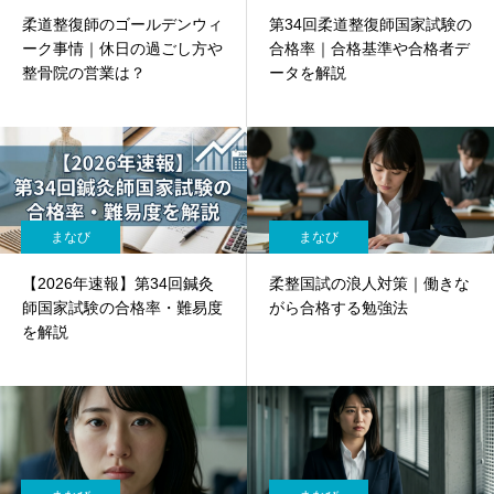
柔道整復師のゴールデンウィ
第34回柔道整復師国家試験の
ーク事情｜休日の過ごし方や
合格率｜合格基準や合格者デ
整骨院の営業は？
ータを解説
まなび
まなび
【2026年速報】第34回鍼灸
柔整国試の浪人対策｜働きな
師国家試験の合格率・難易度
がら合格する勉強法
を解説