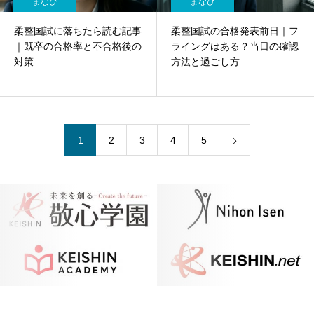
まなび
まなび
柔整国試に落ちたら読む記事
柔整国試の合格発表前日｜フ
｜既卒の合格率と不合格後の
ライングはある？当日の確認
対策
方法と過ごし方
1
2
3
4
5