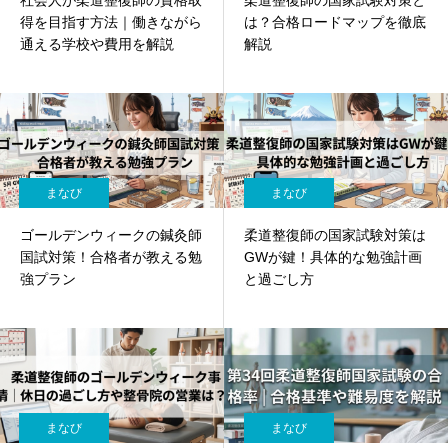
社会人が柔道整復師の資格取
柔道整復師の国家試験対策と
得を目指す方法｜働きながら
は？合格ロードマップを徹底
通える学校や費用を解説
解説
まなび
まなび
ゴールデンウィークの鍼灸師
柔道整復師の国家試験対策は
国試対策！合格者が教える勉
GWが鍵！具体的な勉強計画
強プラン
と過ごし方
まなび
まなび